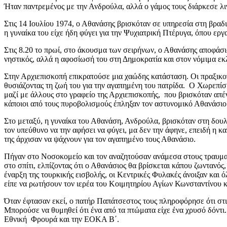
Ήταν παντρεμένος με την Ανδρούλα, αλλά ο γάμος τους διάρκεσε λ
Στις 14 Ιουλίου 1974, ο Αθανάσης βρισκόταν σε υπηρεσία στη βραδ
η γυναίκα του είχε ήδη φύγει για την Ψυχιατρική Πτέρυγα, όπου ερ
Στις 8.20 το πρωί, στο άκουσμα των σειρήνων, ο Αθανάσης αποφάσι
νηστικός, αλλά η αφοσίωσή του στη Δημοκρατία και στον νόμιμα ε
Στην Αρχιεπισκοπή επικρατούσε μια χαώδης κατάσταση. Οι πραξικοπ
θυσιάζοντας τη ζωή του για την αγαπημένη του πατρίδα. Ο Χωρεπίσ
μαζί με άλλους στο γραφείο της Αρχιεπισκοπής, που βρισκόταν απέ
κάποιοι από τους πυροβολισμούς έπληξαν τον αστυνομικό Αθανάσιο
Στο μεταξύ, η γυναίκα του Αθανάση, Ανδρούλα, βρισκόταν στη δου
τον υπεύθυνο να την αφήσει να φύγει, μα δεν την άφηνε, επειδή η κ
της άρχισαν να ψάχνουν για τον αγαπημένο τους Αθανάσιο.
Πήγαν στο Νοσοκομείο και τον αναζητούσαν ανάμεσα στους τραυματ
στο σπίτι, ελπίζοντας ότι ο Αθανάσιος θα βρίσκεται κάπου ζωντανός
έναρξη της τουρκικής εισβολής, οι Κεντρικές Φυλακές άνοιξαν και
είπε να ρωτήσουν τον ιερέα του Κοιμητηρίου Αγίων Κωνσταντίνου κ
Όταν έφτασαν εκεί, ο πατήρ Παπάτσεστος τους πληροφόρησε ότι στι
Μπορούσε να θυμηθεί ότι ένα από τα πτώματα είχε ένα χρυσό δόντ
Εθνική Φρουρά και την ΕΟΚΑ Β΄.