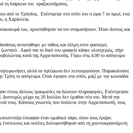
ά τη διάρκεια του πραξικοπήματος.
του από το Τρόοδος. Επέστρεψε στο σπίτι του η ώρα 7 το πρωί, ενώ
υ, η Χαρίκλεια.
τονοικοκυρά του, προσπάθησαν να τον σταματήσουν. Ήταν άυπνος και
θανάσιος αντιστάθηκε με πάθος και τόλμη στον φασισμό,
ν ζωντανό. Αφού πια το δικό του γραφείο κάηκε ολοσχερώς, πήγε
υροβολώντας κατά της Αρχιεπισκοπής. Γύρω στις 4.00 το απόγευμα
α τηλεφωνήσει, αλλά τα τηλέφωνα δεν λειτουργούσαν. Παρακαλούσε
ην Τρίτη το απόγευμα. Όταν έφτασε στο σπίτι, μαζί με την κουνιάδα
εψαν στους άλλους τραυματίες να δώσουν πληροφορίες. Επέστρεψαν
ί. Δυστυχώς μέχρι τις 20 Ιουλίου δεν έμαθαν νέα του. Μετά την
μεσά τους. Κάποιος γνωστός που δούλευε στην Αρχιεπισκοπή, τους
μπουλντόζα έσκαψαν έναν ομαδικό τάφο, όπου τους έριξαν.
ύς ένστολους και πολίτες δολοφονήθηκαν από τη χουντοκρατούμενη