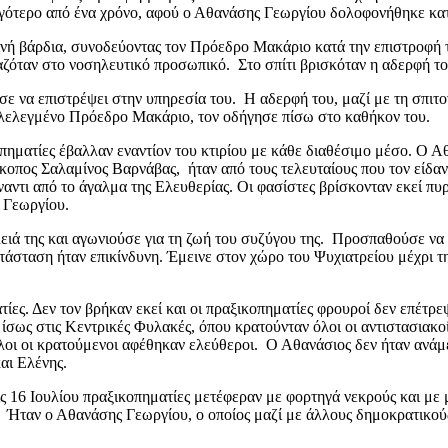
ιγότερο από ένα χρόνο, αφού ο Αθανάσης Γεωργίου δολοφονήθηκε κατ
ινή βάρδια, συνοδεύοντας τον Πρόεδρο Μακάριο κατά την επιστροφή 
γαζόταν στο νοσηλευτικό προσωπικό. Στο σπίτι βρισκόταν η αδερφή το
σε να επιστρέψει στην υπηρεσία του. Η αδερφή του, μαζί με τη σπι
κλελεγμένο Πρόεδρο Μακάριο, τον οδήγησε πίσω στο καθήκον του.
ηματίες έβαλλαν εναντίον του κτιρίου με κάθε διαθέσιμο μέσο. Ο Α
κοπος Σαλαμίνος Βαρνάβας, ήταν από τους τελευταίους που τον είδα
ναντι από το άγαλμα της Ελευθερίας. Οι φασίστες βρίσκονταν εκεί π
 Γεωργίου.
λειά της και αγωνιούσε για τη ζωή του συζύγου της. Προσπαθούσε ν
ατάσταση ήταν επικίνδυνη. Έμεινε στον χώρο του Ψυχιατρείου μέχρι τ
ίες. Δεν τον βρήκαν εκεί και οι πραξικοπηματίες φρουροί δεν επέτρ
, ίσως στις Κεντρικές Φυλακές, όπου κρατούνταν όλοι οι αντιστασιακο
 όλοι οι κρατούμενοι αφέθηκαν ελεύθεροι. Ο Αθανάσιος δεν ήταν ανά
αι Ελένης.
ς 16 Ιουλίου πραξικοπηματίες μετέφεραν με φορτηγά νεκρούς και με 
ι. Ήταν ο Αθανάσης Γεωργίου, ο οποίος μαζί με άλλους δημοκρατικο