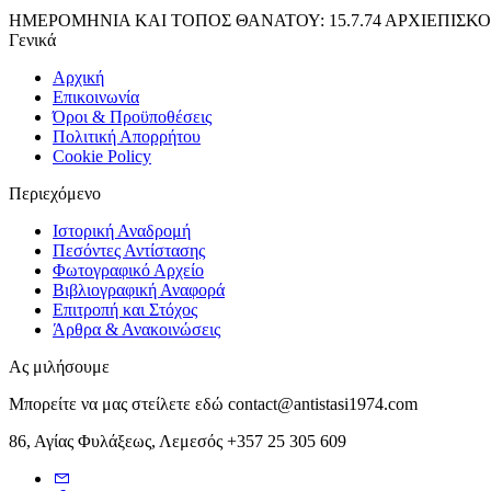
ΗΜΕΡΟΜΗΝΙΑ ΚΑΙ ΤΟΠΟΣ ΘΑΝΑΤΟΥ: 15.7.74 ΑΡΧΙΕΠΙΣΚ
Γενικά
Αρχική
Επικοινωνία
Όροι & Προϋποθέσεις
Πολιτική Απορρήτου
Cookie Policy
Περιεχόμενο
Ιστορική Αναδρομή
Πεσόντες Αντίστασης
Φωτογραφικό Αρχείο
Βιβλιογραφική Αναφορά
Επιτροπή και Στόχος
Άρθρα & Ανακοινώσεις
Ας μιλήσουμε
Μπορείτε να μας στείλετε εδώ
contact@antistasi1974.com
86, Αγίας Φυλάξεως, Λεμεσός
+357 25 305 609