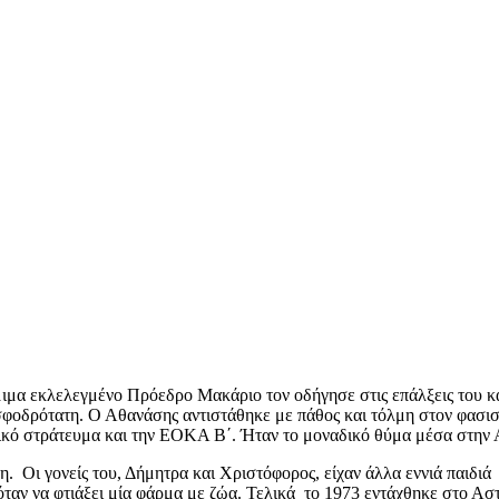
ιμα εκλελεγμένο Πρόεδρο Μακάριο τον οδήγησε στις επάλξεις του κ
 σφοδρότατη. Ο Αθανάσης αντιστάθηκε με πάθος και τόλμη στον φασισ
ικό στράτευμα και την ΕΟΚΑ Β΄. Ήταν το μοναδικό θύμα μέσα στην 
. Οι γονείς του, Δήμητρα και Χριστόφορος, είχαν άλλα εννιά παιδιά
ταν να φτιάξει μία φάρμα με ζώα. Τελικά το 1973 εντάχθηκε στο Ασ